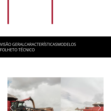
Graneleiro:
Small Tube e AFX
Auxilia o operador
na hora de
descarregar a
máquina
VISÃO GERAL
CARACTERÍSTICAS
MODELOS
FOLHETO TÉCNICO