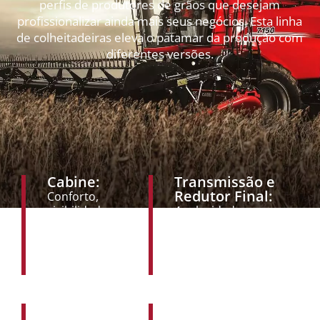
perfis de produtores de grãos que desejam
profissionalizar ainda mais seus negócios. Esta linha
de colheitadeiras eleva o patamar da produção com
diferentes versões.
Cabine:
Transmissão e
Redutor Final:
Conforto,
visibilidade e
4 velocidades
acessibilidade,
eletro-hidráulicas,
interface,
com seletor
alavanca
elétrico das
multifuncional
marchas
Rotor
Tanque